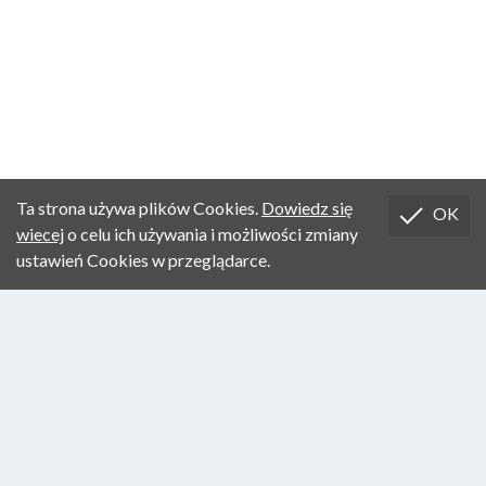
Ta strona używa plików Cookies.
Dowiedz się
OK
wiecej
o celu ich używania i możliwości zmiany
ustawień Cookies w przeglądarce.
Designed by
| Copyrights
|©
fus&schuss
Artes Liberales
Photos on the home page:
Esther The Wonder Pig,
Adam
Wajrak
ANTROPOZOOLOGY
CONCEPT OF THE COURSE
SITE MAP
CONTACT