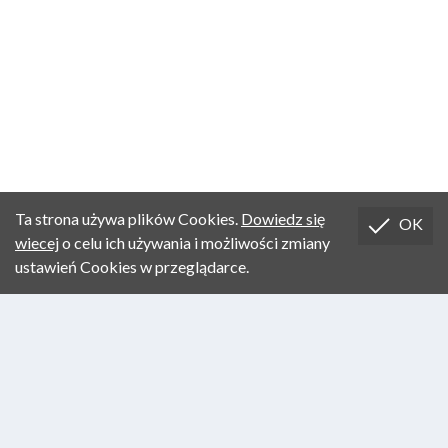
Ta strona używa plików Cookies.
Dowiedz się
OK
wiecej
o celu ich używania i możliwości zmiany
ustawień Cookies w przeglądarce.
Designed by
| Copyrights
|©
fus&schuss
Artes Liberales
Photos on the home page:
Esther The Wonder Pig,
Adam
Wajrak
START
KONCEPCJA STUDIÓW
PROGRAM STUDIÓW