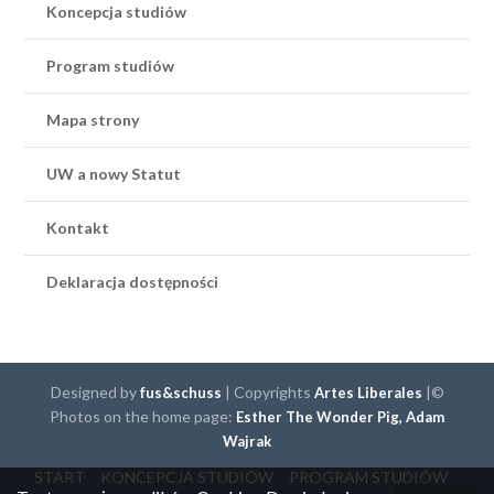
Koncepcja studiów
Program studiów
Mapa strony
UW a nowy Statut
Kontakt
Deklaracja dostępności
Designed by
| Copyrights
|©
fus&schuss
Artes Liberales
Photos on the home page:
Esther The Wonder Pig,
Adam
Wajrak
START
KONCEPCJA STUDIÓW
PROGRAM STUDIÓW