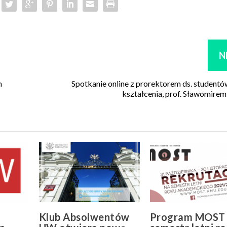
N
n
Spotkanie online z prorektorem ds. studentów
kształcenia, prof. Sławomire
Klub Absolwentów
Program MOST