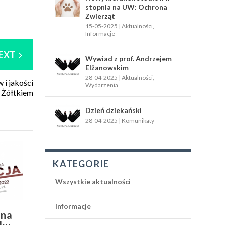
stopnia na UW: Ochrona
Zwierząt
15-05-2025
|
Aktualności
,
Informacje
EXT
Wywiad z prof. Andrzejem
Elżanowskim
28-04-2025
|
Aktualności
,
 i jakości
Wydarzenia
m Żółtkiem
Dzień dziekański
28-04-2025
|
Komunikaty
KATEGORIE
Wszystkie aktualności
Informacje
 na