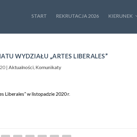
START
REKRUTACJA 2026
KIERUNEK
ATU WYDZIAŁU „ARTES LIBERALES”
020
|
Aktualności
,
Komunikaty
s Liberales” w listopadzie 2020 r
.