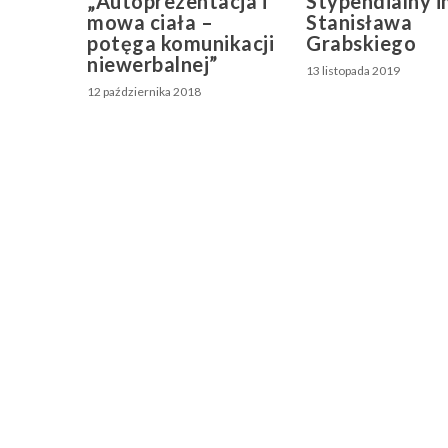
„Autoprezentacja i
Stypendialny i
mowa ciała –
Stanisława
potęga komunikacji
Grabskiego
niewerbalnej”
13 listopada 2019
12 października 2018