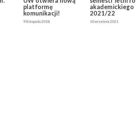
m.
UW otwiera nową
semestr letni r
platformę
akademickiego
komunikacji!
2021/22
9 listopada 2018
10 września 2021