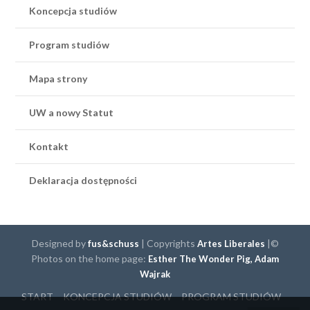
Koncepcja studiów
Program studiów
Mapa strony
UW a nowy Statut
Kontakt
Deklaracja dostępności
Designed by
| Copyrights
|©
fus&schuss
Artes Liberales
Photos on the home page:
Esther The Wonder Pig,
Adam
Wajrak
START
KONCEPCJA STUDIÓW
PROGRAM STUDIÓW