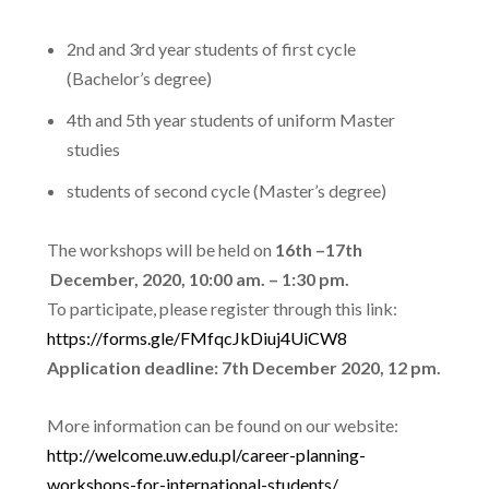
2
nd
and 3
rd
year students of first cycle
(Bachelor’s degree)
4
th
and 5
th
year students of uniform Master
studies
students of second cycle (Master’s degree)
The workshops will be held on
16
th
–
17
th
December, 2020, 10:00 am. – 1:30 pm.
To participate, please register through this link:
https://forms.gle/FMfqcJkDiuj4UiCW8
Application deadline: 7
th
December 2020, 12 pm.
More information can be found on our website:
http://welcome.uw.edu.pl/career-planning-
workshops-for-international-students/